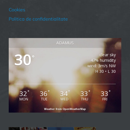
Cookies
Politica de confidentialitate
ADAMUS
30
clear sky
°
47% humidity
wind: 3m/s NW
H 30 • L 30
32
36
34
33
33
°
°
°
°
°
MON
TUE
WED
THU
FRI
Weather from OpenWeatherMap