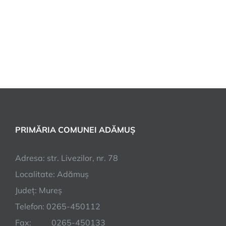
PRIMĂRIA COMUNEI ADĂMUȘ
Adresa: str. Livezilor, nr. 78
Localitate: Adămuș
Județ: Mureș
Telefon: 0265-450112
Fax: 0265-450133