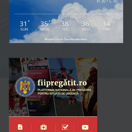
H 30 • L 30
31
35
38
36
34
°
°
°
°
°
SUN
MON
TUE
WED
THU
Weather from OpenWeatherMap