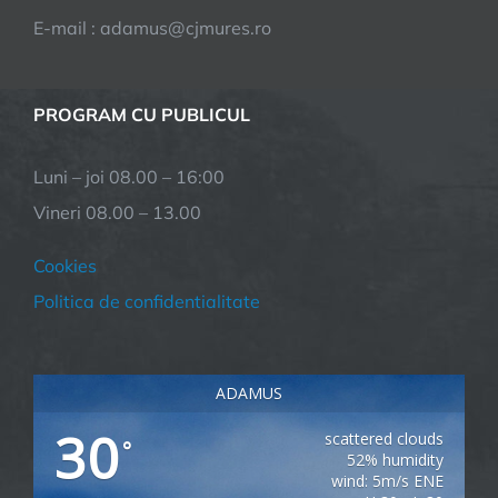
E-mail : adamus@cjmures.ro
PROGRAM CU PUBLICUL
Luni – joi 08.00 – 16:00
Vineri 08.00 – 13.00
Cookies
Politica de confidentialitate
ADAMUS
30
scattered clouds
°
52% humidity
wind: 5m/s ENE