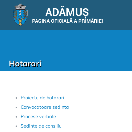
Hotarari
Proiecte de hotarari
Convocatoare sedinta
Procese verbale
Sedinte de consiliu