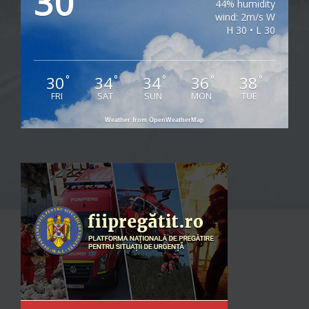
30
44% humidity
wind: 2m/s W
H 30 • L 30
30
34
34
36
38
°
°
°
°
°
FRI
SAT
SUN
MON
TUE
Weather from OpenWeatherMap