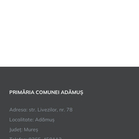
PRIMĂRIA COMUNEI ADĂMUȘ
Adresa: str. Livezilor, nr. 78
Localitate: Adămuș
Județ: Mureș