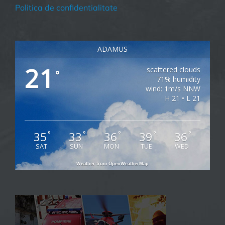
Politica de confidentialitate
ADAMUS
21
scattered clouds
°
71% humidity
wind: 1m/s NNW
H 21 • L 21
35
33
36
39
36
°
°
°
°
°
SAT
SUN
MON
TUE
WED
Weather from OpenWeatherMap