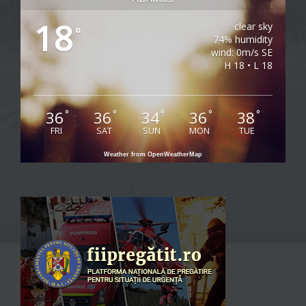
18
clear sky
°
74% humidity
wind: 0m/s SE
H 18 • L 18
36
36
34
36
38
°
°
°
°
°
FRI
SAT
SUN
MON
TUE
Weather from OpenWeatherMap