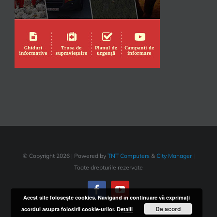
© Copyright
2026 | Powered by
TNT Computers
&
City Manager
|
Toate drepturile rezervate
Acest site foloseşte cookies. Navigând în continuare vă exprimaţi
De acord
acordul asupra folosirii cookie-urilor.
Detalii