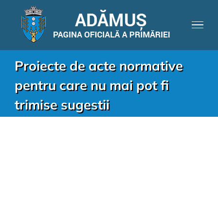
Proiecte de acte normative
pentru care nu mai pot fi
trimise sugestii