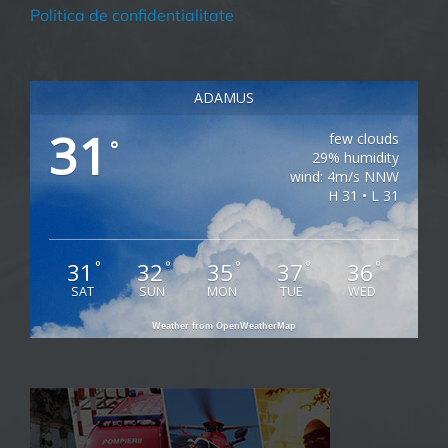
Politica de confidentialitate
ADAMUS
31
few clouds
°
29% humidity
wind: 4m/s NNW
H 31 • L 31
31
32
35
37
36
°
°
°
°
°
SAT
SUN
MON
TUE
WED
Weather from OpenWeatherMap