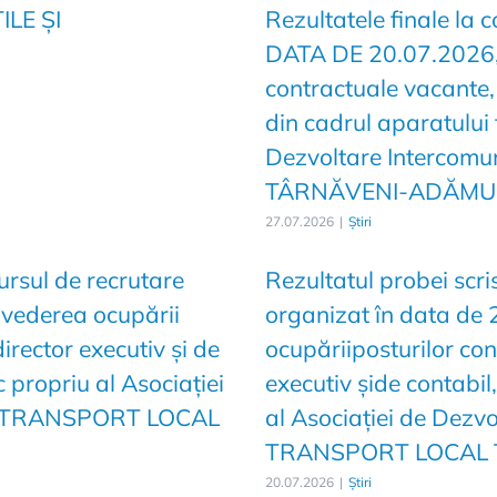
LE ȘI
Rezultatele finale la 
DATA DE 20.07.2026,î
contractuale vacante, 
din cadrul aparatului 
Dezvoltare Interco
TÂRNĂVENI-ADĂMUȘ
27.07.2026
|
Știri
ursul de recrutare
Rezultatul probei scri
 vederea ocupării
organizat în data de
irector executiv și de
ocupăriiposturilor con
c propriu al Asociației
executiv șide contabil
AG TRANSPORT LOCAL
al Asociației de Dezv
TRANSPORT LOCAL 
20.07.2026
|
Știri