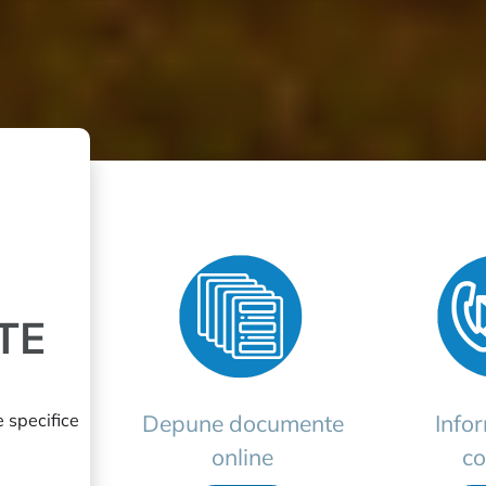
TE
e specifice
Depune documente
Infor
online
co