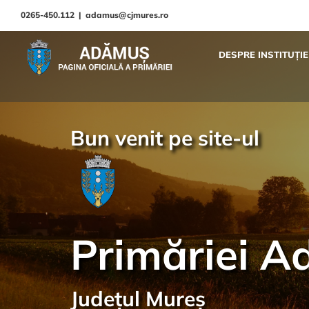
0265-450.112
|
adamus@cjmures.ro
DESPRE INSTITUȚIE
Bun venit pe site-ul
Primăriei 
Județul Mureș