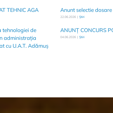
T TEHNIC AGA
Anunt selectie dosare
22.06.2026
|
Știri
 tehnologiei de
ANUNȚ CONCURS PO
n administrația
04.06.2026
|
Știri
iat cu U.A.T. Adămuș