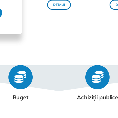
DETALII
D
Buget
Achiziții public