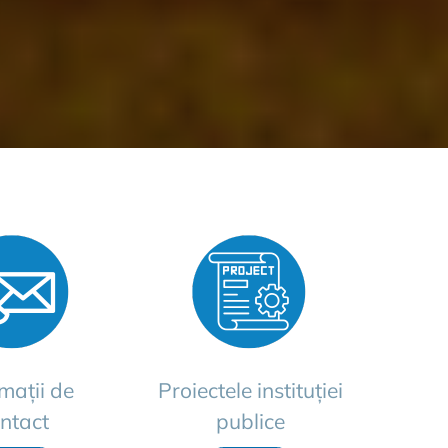
mații de
Proiectele instituției
ntact
publice