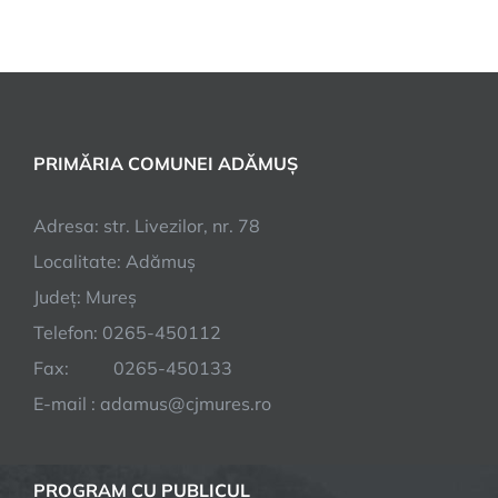
PRIMĂRIA COMUNEI ADĂMUȘ
Adresa: str. Livezilor, nr. 78
Localitate: Adămuș
Județ: Mureș
Telefon: 0265-450112
Fax: 0265-450133
E-mail : adamus@cjmures.ro
PROGRAM CU PUBLICUL