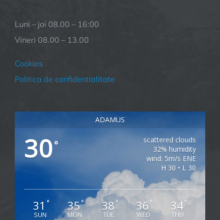
Luni – joi 08.00 – 16:00
Vineri 08.00 – 13.00
Cookies
Politica de confidentialitate
ADAMUS
30
scattered clouds
°
32% humidity
wind: 5m/s ENE
H 30 • L 30
31
35
38
36
34
°
°
°
°
°
SUN
MON
TUE
WED
THU