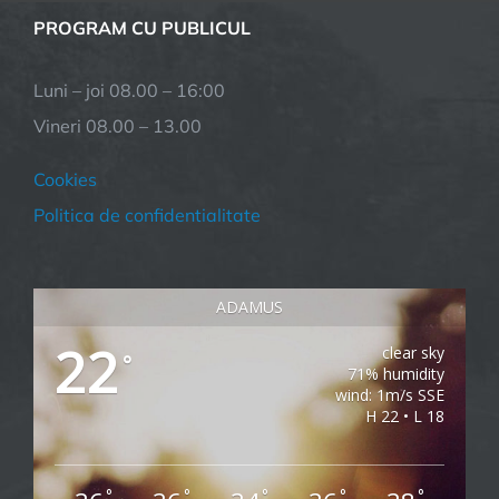
PROGRAM CU PUBLICUL
Luni – joi 08.00 – 16:00
Vineri 08.00 – 13.00
Cookies
Politica de confidentialitate
ADAMUS
22
clear sky
°
71% humidity
wind: 1m/s SSE
H 22 • L 18
°
°
°
°
°