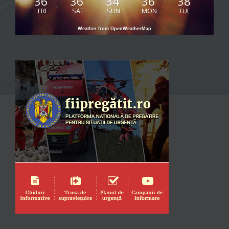
36
36
34
36
38
FRI
SAT
SUN
MON
TUE
Weather from OpenWeatherMap