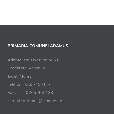
PRIMĂRIA COMUNEI ADĂMUȘ
Adresa: str. Livezilor, nr. 78
Localitate: Adămuș
Județ: Mureș
Telefon: 0265-450112
Fax: 0265-450133
E-mail : adamus@cjmures.ro