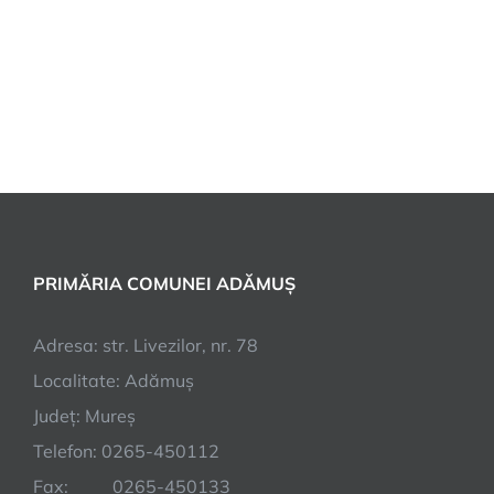
PRIMĂRIA COMUNEI ADĂMUȘ
Adresa: str. Livezilor, nr. 78
Localitate: Adămuș
Județ: Mureș
Telefon: 0265-450112
Fax: 0265-450133