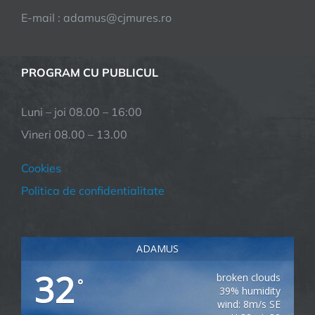
E-mail : adamus@cjmures.ro
PROGRAM CU PUBLICUL
Luni – joi 08.00 – 16:00
Vineri 08.00 – 13.00
Cookies
Politica de confidentialitate
ADAMUS
32
broken clouds
°
39% humidity
wind: 8m/s SE