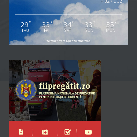
H 32 • L 32
29
33
34
33
35
°
°
°
°
°
THU
FRI
SAT
SUN
MON
Weather from OpenWeatherMap