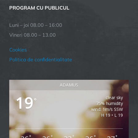
PROGRAM CU PUBLICUL
Luni – joi 08.00 – 16:00
Vineri 08.00 – 13.00
Cookies
Politica de confidentialitate
ADAMUS
19
clear sky
°
75% humidity
wind: 1m/s SSW
H 19 • L 19
°
°
°
°
°