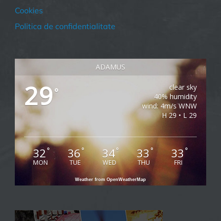
Cookies
Politica de confidentialitate
ADAMUS
29
clear sky
°
40% humidity
wind: 4m/s WNW
H 29 • L 29
32
36
34
33
33
°
°
°
°
°
MON
TUE
WED
THU
FRI
Weather from OpenWeatherMap