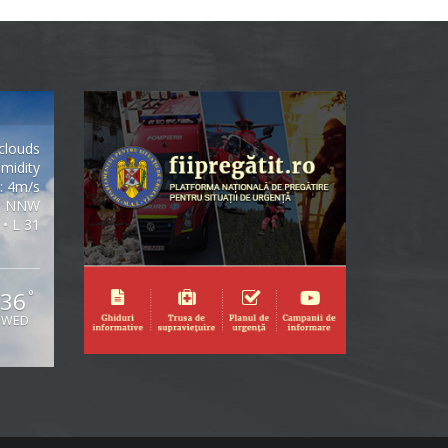
clouds
midity
: 4m/s
NNW
 • L 31
36
°
WED