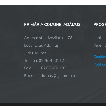
PRIMĂRIA COMUNEI ADĂMUȘ
PROGR
Adresa: str. Livezilor, nr. 78
Luni – 
Localitate: Adămuș
Vineri 
Județ: Mureș
Cookie
Telefon: 0265-450112
Politic
Fax: 0265-450133
E-mail : adamus@cjmures.ro