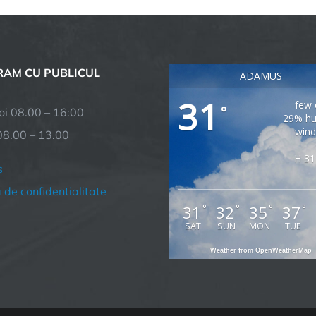
AM CU PUBLICUL
ADAMUS
31
few 
°
joi 08.00 – 16:00
29% hu
wind
08.00 – 13.00
H 31
s
a de confidentialitate
31
32
35
37
°
°
°
°
SAT
SUN
MON
TUE
Weather from OpenWeatherMap