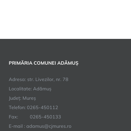
PRIMĂRIA COMUNEI ADĂMUȘ
Adresa: str. Livezilor, nr. 78
Localitate: Adămuș
Județ: Mureș
Telefon: 0265-450112
Fax: 0265-450133
E-mail : adamus@cjmures.ro