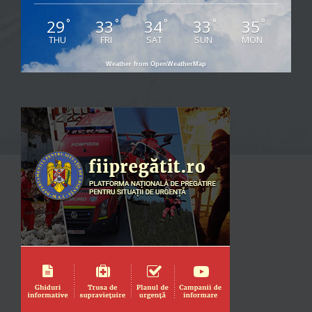
29
33
34
33
35
°
°
°
°
°
THU
FRI
SAT
SUN
MON
Weather from OpenWeatherMap