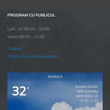
PROGRAM CU PUBLICUL
Luni – joi 08.00 – 16:00
Vineri 08.00 – 13.00
Cookies
Politica de confidentialitate
ADAMUS
32
broken clouds
°
39% humidity
wind: 8m/s SE
H 32 • L 32