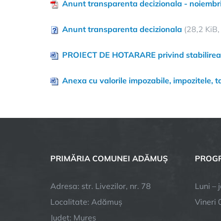
Anunt transparenta decizionala - noiembr
Anunt transparenta decizionala
(28,2 KiB,
PROIECT DE HOTARARE privind stabilirea ni
Anexa cu valorile impozabile, impozitele, t
PRIMĂRIA COMUNEI ADĂMUȘ
PROGR
Adresa: str. Livezilor, nr. 78
Luni – 
Localitate: Adămuș
Vineri 
Județ: Mureș