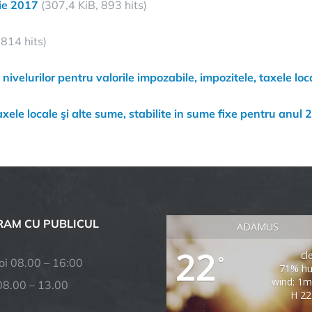
ie 2017
(307,4 KiB, 893 hits)
 814 hits)
velurilor pentru valorile impozabile, impozitele, taxele lo
axele locale şi alte sume, stabilite in sume fixe pentru anul
AM CU PUBLICUL
ADAMUS
22
cl
°
joi 08.00 – 16:00
71% hu
wind: 1m
08.00 – 13.00
H 22