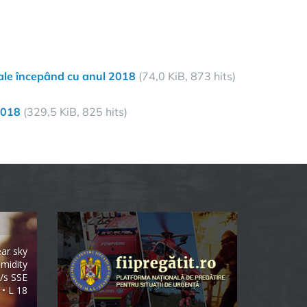
cale începând cu anul 2018
(74,0 KiB, 873 hits)
 2018
(329,5 KiB, 825 hits)
ear sky
midity
/s SSE
 • L 18