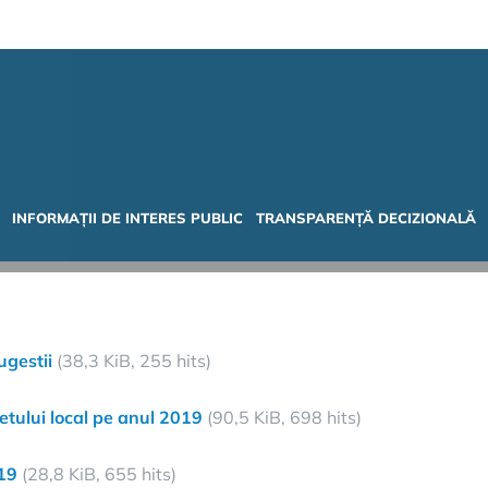
INFORMAȚII DE INTERES PUBLIC
TRANSPARENȚĂ DECIZIONALĂ
ugestii
(38,3 KiB, 255 hits)
etului local pe anul 2019
(90,5 KiB, 698 hits)
019
(28,8 KiB, 655 hits)