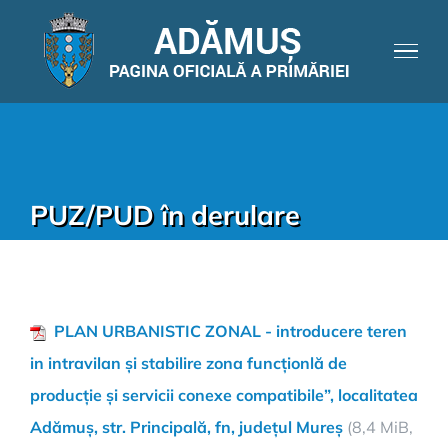
PUZ/PUD în derulare
PLAN URBANISTIC ZONAL - introducere teren
in intravilan și stabilire zona funcționlă de
producție și servicii conexe compatibile”, localitatea
Adămuș, str. Principală, fn, județul Mureș
(8,4 MiB,