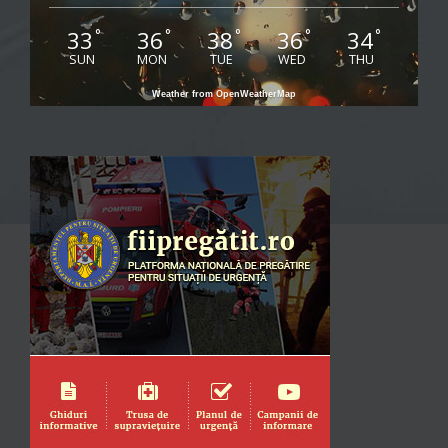
33
36
38
36
34
°
°
°
°
°
SUN
MON
TUE
WED
THU
Weather from OpenWeatherMap