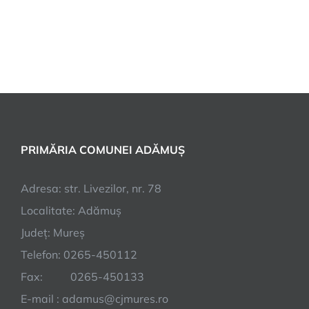
PRIMĂRIA COMUNEI ADĂMUȘ
Adresa: str. Livezilor, nr. 78
Localitate: Adămuș
Județ: Mureș
Telefon: 0265-450112
Fax: 0265-450133
E-mail : adamus@cjmures.ro