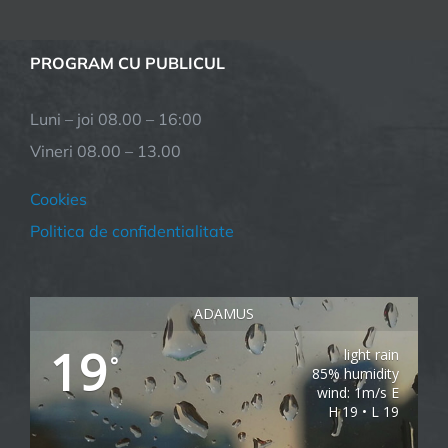
PROGRAM CU PUBLICUL
Luni – joi 08.00 – 16:00
Vineri 08.00 – 13.00
Cookies
Politica de confidentialitate
ADAMUS
19
light rain
°
85% humidity
wind: 1m/s E
H 19 • L 19