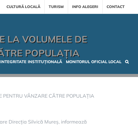
CULTURĂ LOCALĂ
TURISM
INFO ALEGERI
CONTACT
RE LA VOLUMELE DE
ĂTRE POPULAȚIA
INTEGRITATE INSTITUȚIONALĂ
MONITORUL OFICIAL LOCAL
LE PENTRU VÂNZARE CĂTRE POPULAȚIA
ioare Direcția Silvică Mureș, informează