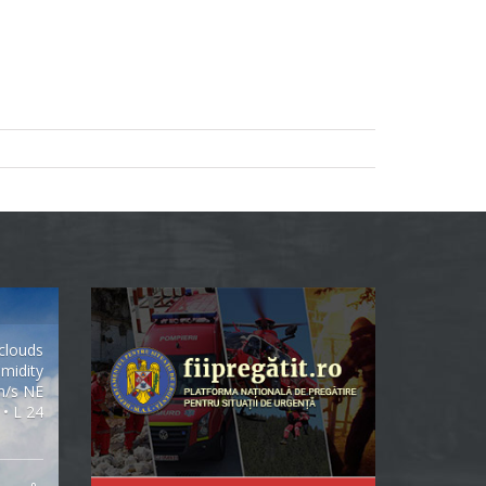
clouds
midity
m/s NE
 • L 24