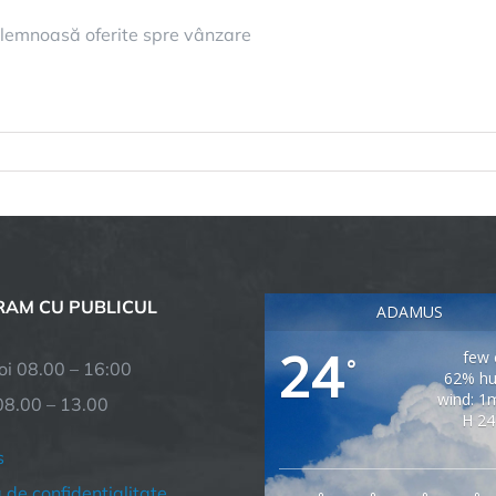
lemnoasă oferite spre vânzare
AM CU PUBLICUL
ADAMUS
24
few 
°
joi 08.00 – 16:00
62% hu
wind: 1
08.00 – 13.00
H 24
s
a de confidentialitate