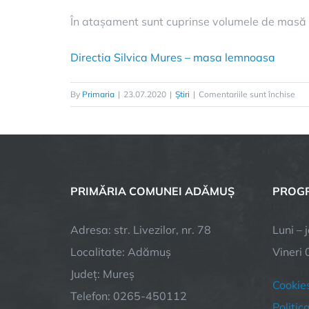
În atașament sunt cuprinse volumele de masă 
Directia Silvica Mures – masa lemnoasa
By
Primaria
|
23.07.2020
|
Știri
|
Comentariile sunt închise
PRIMĂRIA COMUNEI ADĂMUȘ
PROGR
Adresa: str. Livezilor, nr. 78
Luni – 
Localitate: Adămuș
Vineri 
Județ: Mureș
Cookie
Telefon: 0265-450112
Politic