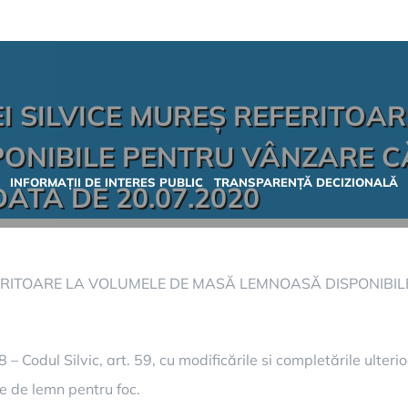
I SILVICE MUREȘ REFERITOA
ONIBILE PENTRU VÂNZARE C
INFORMAȚII DE INTERES PUBLIC
TRANSPARENȚĂ DECIZIONALĂ
ATA DE 20.07.2020
FERITOARE LA VOLUMELE DE MASĂ LEMNOASĂ DISPONIBI
 – Codul Silvic, art. 59, cu modificările si completările ulter
re de lemn pentru foc.