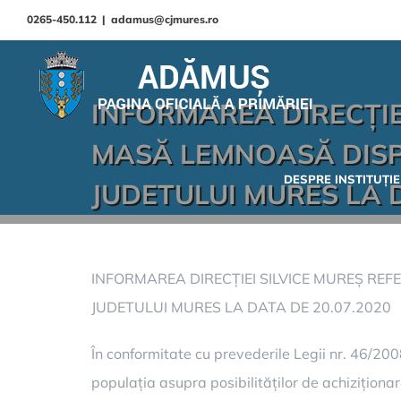
0265-450.112
|
adamus@cjmures.ro
INFORMAREA DIRECȚIE
MASĂ LEMNOASĂ DISP
DESPRE INSTITUȚIE
JUDETULUI MURES LA D
INFORMAREA DIRECȚIEI SILVICE MUREȘ RE
JUDETULUI MURES LA DATA DE 20.07.2020
În conformitate cu prevederile Legii nr. 46/2008
populația asupra posibilităților de achiziționa