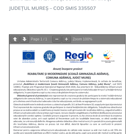
JUDEȚUL MUREȘ – COD SMIS 335507
Page
1
/
1
Zoom
100%