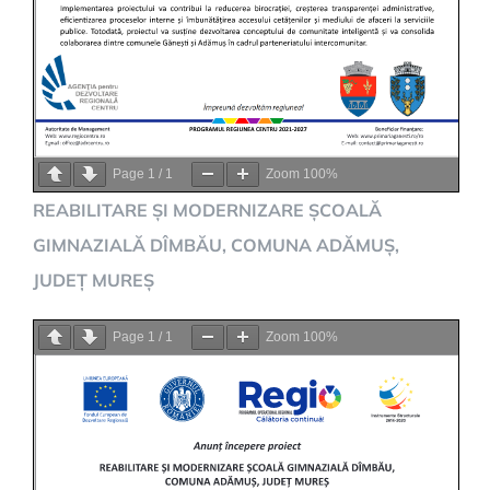
Page
1
/
1
Zoom
100%
REABILITARE ȘI MODERNIZARE ȘCOALĂ
GIMNAZIALĂ DÎMBĂU, COMUNA ADĂMUȘ,
JUDEȚ MUREȘ
Page
1
/
1
Zoom
100%