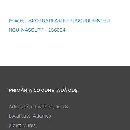
Proiect – ACORDAREA DE TRUSOURI PENTRU
NOU-NĂSCUȚI” – 156834
PRIMĂRIA COMUNEI ADĂMUȘ
Adresa: str. Livezilor, nr. 78
Localitate: Adămuș
Județ: Mureș