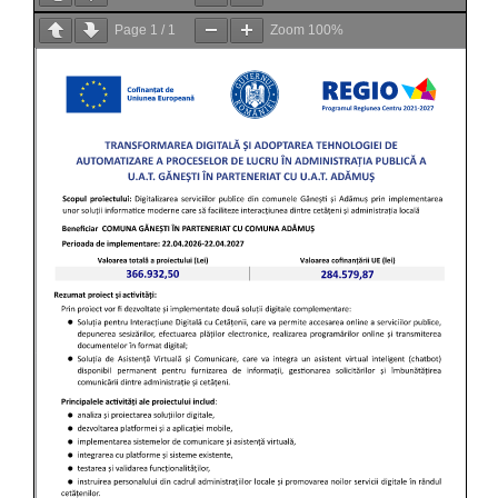
Page
1
/
1
Zoom
100%