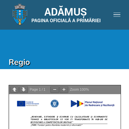
Regio
Page
1
/
1
Zoom
100%