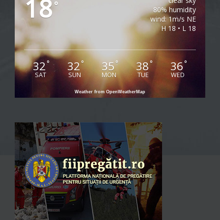
18
clear sky
°
80% humidity
wind: 1m/s NE
H 18 • L 18
32
32
35
38
36
°
°
°
°
°
SAT
SUN
MON
TUE
WED
Weather from OpenWeatherMap