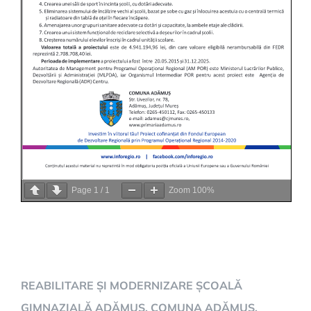
Page
1
/
1
Zoom
100%
REABILITARE ȘI MODERNIZARE ȘCOALĂ
GIMNAZIALĂ ADĂMUȘ, COMUNA ADĂMUȘ,