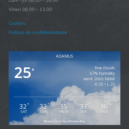
Vineri 08.00 – 13.00
Cookies
Politica de confidentialitate
ADAMUS
25
few clouds
°
67% humidity
wind: 2m/s NNW
H 25 • L 25
32
32
35
37
36
°
°
°
°
°
SAT
SUN
MON
TUE
WED
Weather from OpenWeatherMap