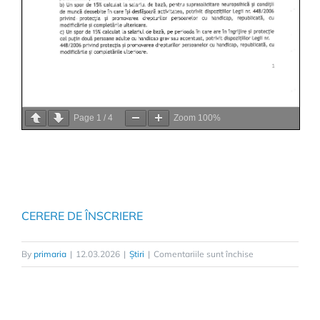
Page
1
/
4
Zoom
100%
CERERE DE ÎNSCRIERE
By
primaria
|
12.03.2026
|
Știri
|
Comentariile sunt închise