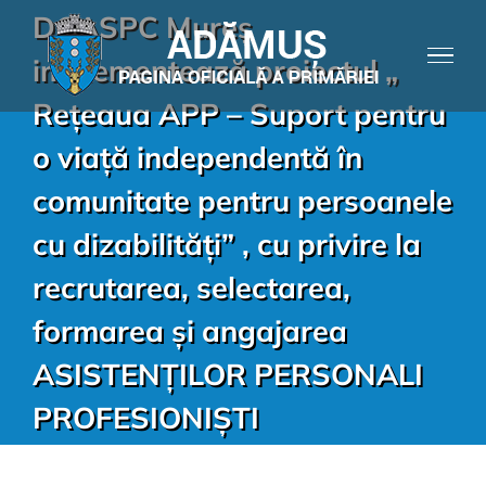
DGASPC Mureș
implementează proiectul „
Rețeaua APP – Suport pentru
o viață independentă în
comunitate pentru persoanele
cu dizabilități” , cu privire la
recrutarea, selectarea,
formarea și angajarea
ASISTENȚILOR PERSONALI
PROFESIONIȘTI