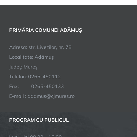
PRIMĂRIA COMUNEI ADĂMUȘ
Adresa: str. Livezilor, nr. 78
Localitate: Adămuș
Județ: Mureș
Telefon: 0265-450112
Fax: 0265-450133
E-mail : adamus@cjmures.ro
PROGRAM CU PUBLICUL
Luni – joi 08.00 – 16:00