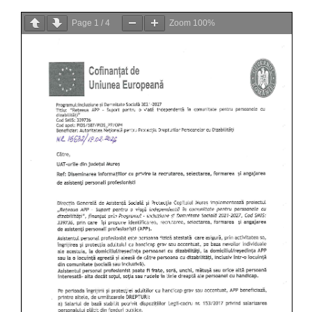
Page
1
/
4
Zoom
100%