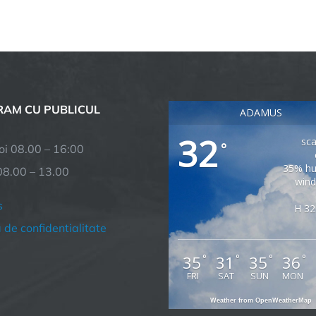
AM CU PUBLICUL
ADAMUS
32
sca
°
joi 08.00 – 16:00
35% hu
08.00 – 13.00
wind
s
H 32
a de confidentialitate
35
31
35
36
°
°
°
°
FRI
SAT
SUN
MON
Weather from OpenWeatherMap