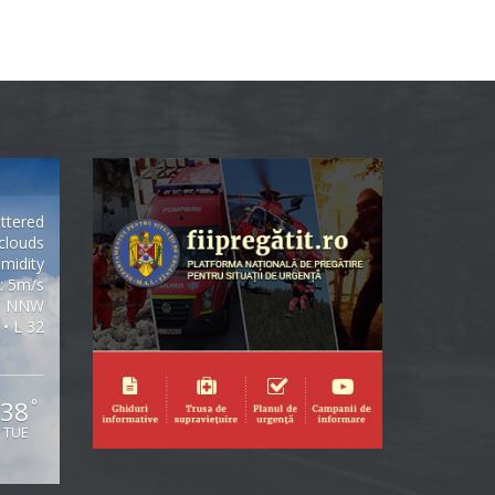
ttered
clouds
midity
: 5m/s
NNW
 • L 32
38
°
TUE