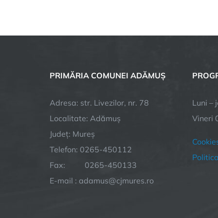
PRIMĂRIA COMUNEI ADĂMUȘ
PROGR
Adresa: str. Livezilor, nr. 78
Luni – 
Localitate: Adămuș
Vineri 
Județ: Mureș
Cookie
Telefon: 0265-450112
Politic
Fax: 0265-450133
E-mail : adamus@cjmures.ro