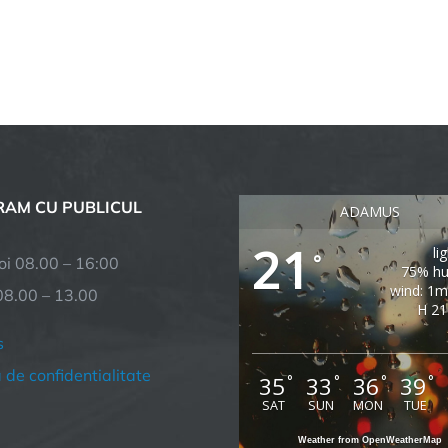
AM CU PUBLICUL
ADAMUS
21
li
°
joi 08.00 – 16:00
75% hu
wind: 1
08.00 – 13.00
H 21
s
a de confidentialitate
35
33
36
39
°
°
°
°
SAT
SUN
MON
TUE
Weather from OpenWeatherMap