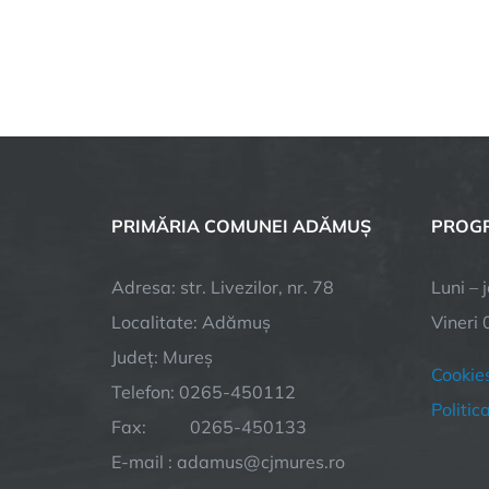
PRIMĂRIA COMUNEI ADĂMUȘ
PROGR
Adresa: str. Livezilor, nr. 78
Luni – 
Localitate: Adămuș
Vineri 
Județ: Mureș
Cookie
Telefon: 0265-450112
Politic
Fax: 0265-450133
E-mail : adamus@cjmures.ro