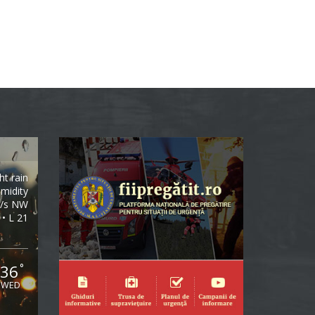
ght rain
midity
m/s NW
 • L 21
36
°
WED