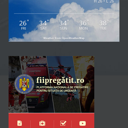
H 26 • L 26
26
34
34
36
38
°
°
°
°
°
FRI
SAT
SUN
MON
TUE
Weather from OpenWeatherMap