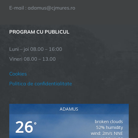
E-mail : adamus@cjmures.ro
PROGRAM CU PUBLICUL
Luni – joi 08.00 – 16:00
Vineri 08.00 – 13.00
Cookies
Politica de confidentialitate
ADAMUS
26
broken clouds
°
52% humidity
wind: 2m/s NNE