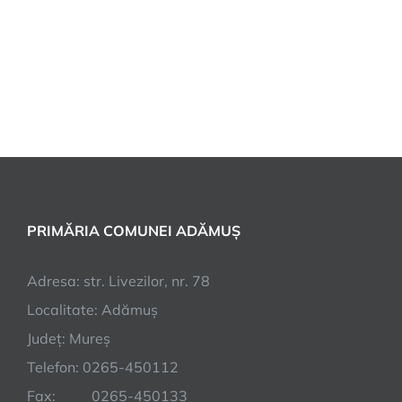
PRIMĂRIA COMUNEI ADĂMUȘ
Adresa: str. Livezilor, nr. 78
Localitate: Adămuș
Județ: Mureș
Telefon: 0265-450112
Fax: 0265-450133