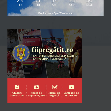
23
34
34
33
36
THU
FRI
SAT
SUN
MON
Weather from OpenWeatherMap