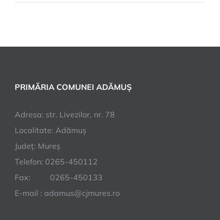
PRIMĂRIA COMUNEI ADĂMUȘ
Adresa: str. Livezilor, nr. 78
Localitate: Adămuș
Județ: Mureș
Telefon: 0265-450112
Fax: 0265-450133
E-mail : adamus@cjmures.ro