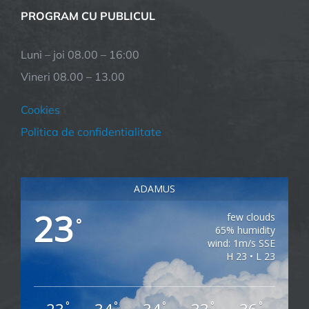
PROGRAM CU PUBLICUL
Luni – joi 08.00 – 16:00
Vineri 08.00 – 13.00
Cookies
Politica de confidentialitate
ADAMUS
23
few clouds
°
65% humidity
wind: 1m/s SSE
H 23 • L 23
°
°
°
°
°