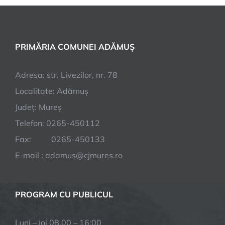
PRIMĂRIA COMUNEI ADĂMUȘ
Adresa: str. Livezilor, nr. 78
Localitate: Adămuș
Județ: Mureș
Telefon: 0265-450112
Fax: 0265-450133
E-mail : adamus@cjmures.ro
PROGRAM CU PUBLICUL
Luni – joi 08.00 – 16:00