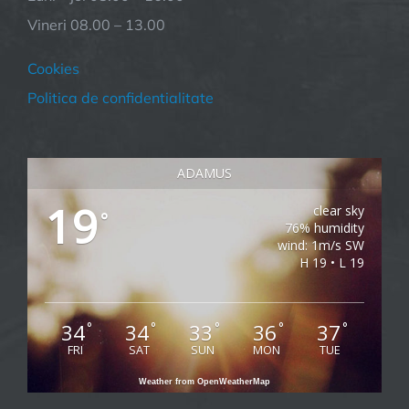
Vineri 08.00 – 13.00
Cookies
Politica de confidentialitate
ADAMUS
19
clear sky
°
76% humidity
wind: 1m/s SW
H 19 • L 19
34
34
33
36
37
°
°
°
°
°
FRI
SAT
SUN
MON
TUE
Weather from OpenWeatherMap