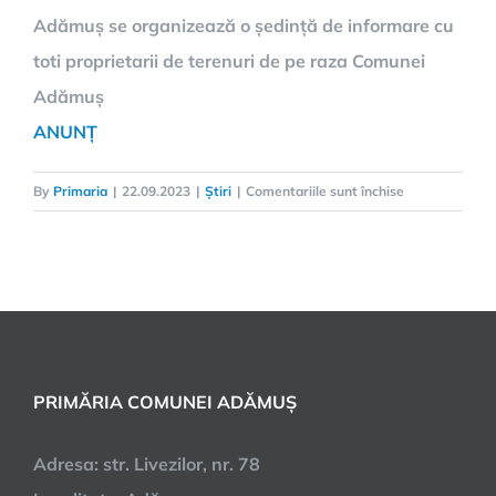
Adămuș se organizează o ședință de informare cu
toti proprietarii de terenuri de pe raza Comunei
Adămuș
ANUNȚ
By
Primaria
|
22.09.2023
|
Știri
|
Comentariile sunt închise
PRIMĂRIA COMUNEI ADĂMUȘ
Adresa: str. Livezilor, nr. 78