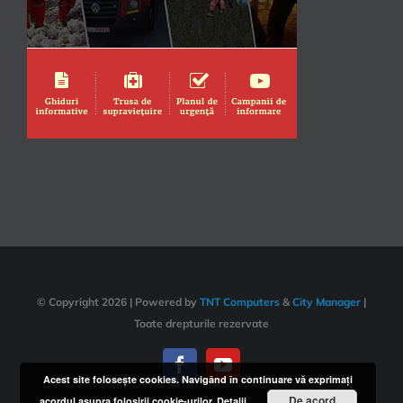
© Copyright
2026 | Powered by
TNT Computers
&
City Manager
|
Toate drepturile rezervate
Acest site foloseşte cookies. Navigând în continuare vă exprimaţi
De acord
acordul asupra folosirii cookie-urilor.
Detalii