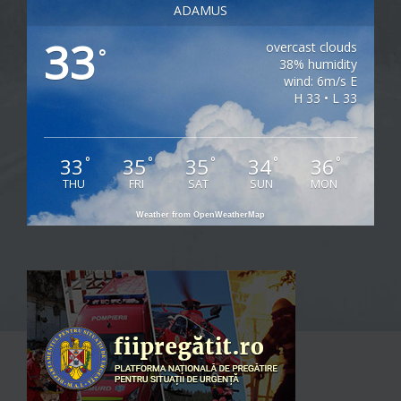
ADAMUS
33
overcast clouds
°
38% humidity
wind: 6m/s E
H 33 • L 33
33
35
35
34
36
°
°
°
°
°
THU
FRI
SAT
SUN
MON
Weather from OpenWeatherMap