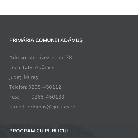
PRIMĂRIA COMUNEI ADĂMUȘ
Adresa: str. Livezilor, nr. 78
Localitate: Adămuș
Județ: Mureș
Telefon: 0265-450112
Fax: 0265-450133
E-mail : adamus@cjmures.ro
PROGRAM CU PUBLICUL