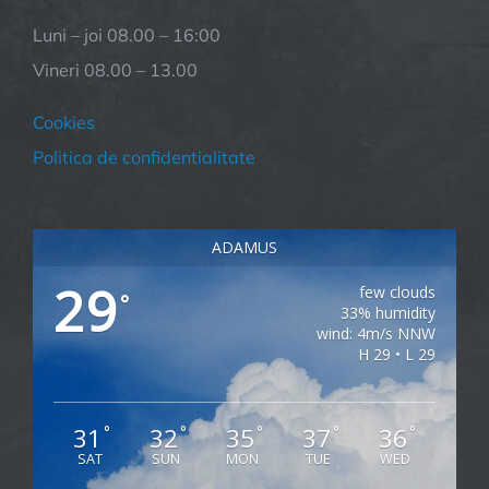
Luni – joi 08.00 – 16:00
Vineri 08.00 – 13.00
Cookies
Politica de confidentialitate
ADAMUS
29
few clouds
°
33% humidity
wind: 4m/s NNW
H 29 • L 29
31
32
35
37
36
°
°
°
°
°
SAT
SUN
MON
TUE
WED