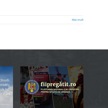
Mai mult
clouds
midity
m/s NE
 • L 24