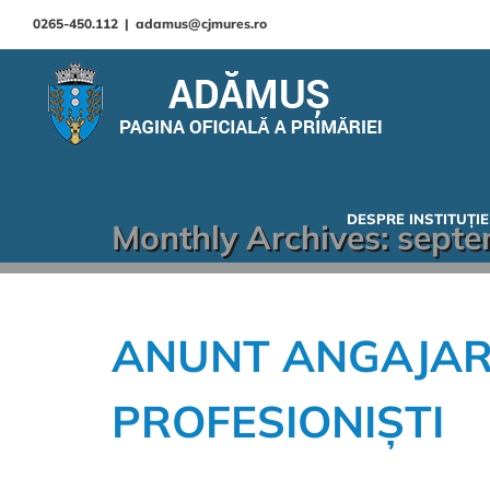
0265-450.112
|
adamus@cjmures.ro
DESPRE INSTITUȚIE
Monthly Archives:
septe
ANUNT ANGAJARE
PROFESIONIȘTI