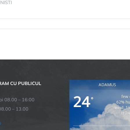
NISTI
AM CU PUBLICUL
ADAMUS
24
few 
°
joi 08.00 – 16:00
62% hu
wind: 1
08.00 – 13.00
H 24
s