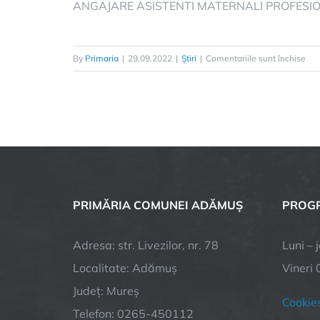
ANGAJARE ASISTENTI MATERNALI PROFESIO
By
Primaria
|
29.09.2022
|
Știri
|
Comentariile sunt închise
PRIMĂRIA COMUNEI ADĂMUȘ
PROGR
Adresa: str. Livezilor, nr. 78
Luni – 
Localitate: Adămuș
Vineri 
Județ: Mureș
Cookie
Telefon: 0265-450112