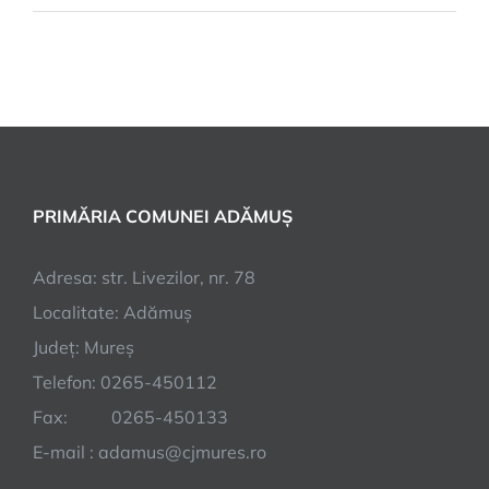
PRIMĂRIA COMUNEI ADĂMUȘ
Adresa: str. Livezilor, nr. 78
Localitate: Adămuș
Județ: Mureș
Telefon: 0265-450112
Fax: 0265-450133
E-mail : adamus@cjmures.ro