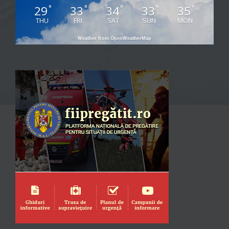
29
33
34
33
35
°
°
°
°
°
THU
FRI
SAT
SUN
MON
Weather from OpenWeatherMap