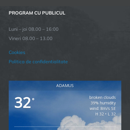
PROGRAM CU PUBLICUL
Luni – joi 08.00 – 16:00
Vineri 08.00 – 13.00
Cookies
Politica de confidentialitate
ADAMUS
32
broken clouds
°
39% humidity
wind: 8m/s SE
H 32 • L 32