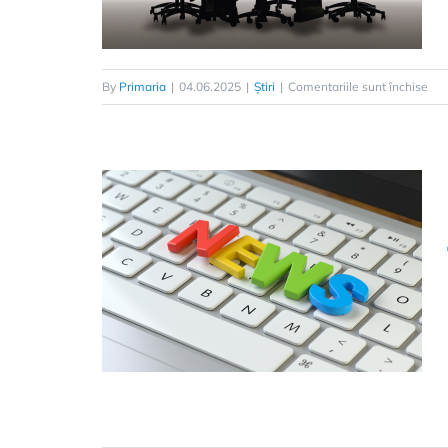
By
Primaria
|
04.06.2025
|
Știri
|
Comentariile sunt închise