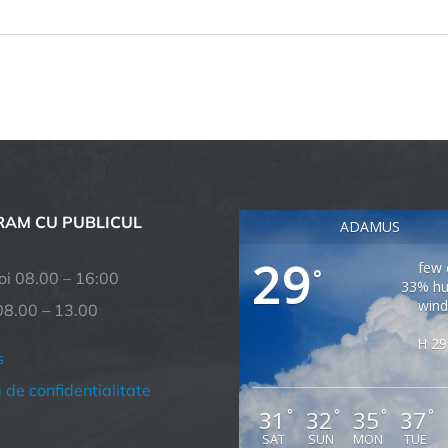
AM CU PUBLICUL
ADAMUS
29
few 
°
joi 08.00 – 16:00
33% hu
wind
08.00 – 13.00
H 29
s
a de confidentialitate
31
32
35
37
°
°
°
°
SAT
SUN
MON
TUE