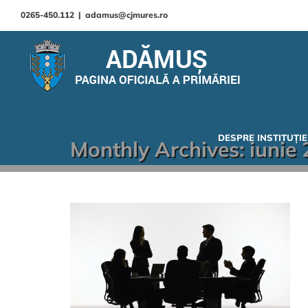
0265-450.112
|
adamus@cjmures.ro
DESPRE INSTITUȚIE
Monthly Archives:
iunie