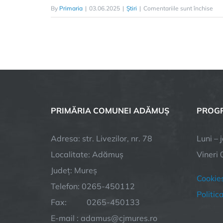
By
Primaria
|
03.06.2025
|
Știri
|
Comentariile sunt închise
PRIMĂRIA COMUNEI ADĂMUȘ
PROGR
Adresa: str. Livezilor, nr. 78
Luni – 
Localitate: Adămuș
Vineri 
Județ: Mureș
Cookie
Telefon: 0265-450112
Politic
Fax: 0265-450133
E-mail : adamus@cjmures.ro